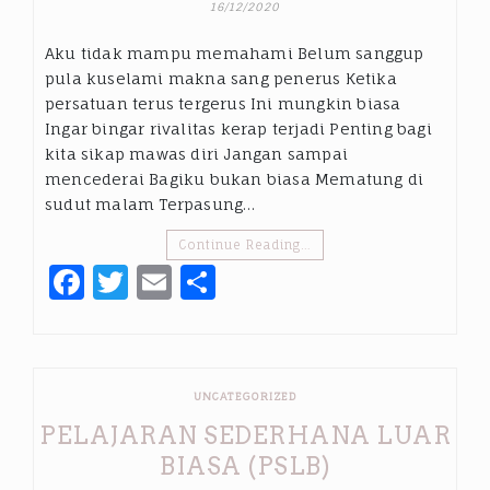
16/12/2020
Aku tidak mampu memahami Belum sanggup
pula kuselami makna sang penerus Ketika
persatuan terus tergerus Ini mungkin biasa
Ingar bingar rivalitas kerap terjadi Penting bagi
kita sikap mawas diri Jangan sampai
mencederai Bagiku bukan biasa Mematung di
sudut malam Terpasung…
Continue Reading…
Facebook
Twitter
Email
Share
UNCATEGORIZED
PELAJARAN SEDERHANA LUAR
BIASA (PSLB)