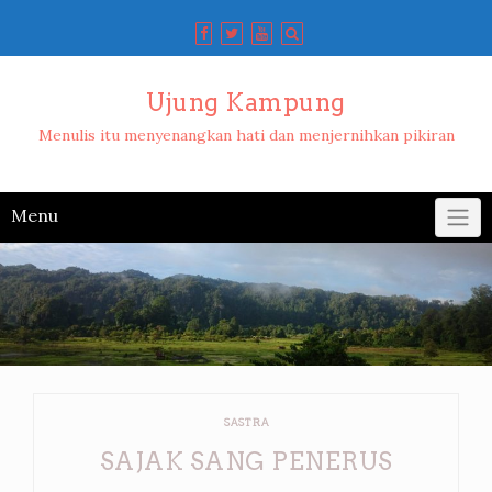
Skip
to
content
Ujung Kampung
Menulis itu menyenangkan hati dan menjernihkan pikiran
Menu
SASTRA
SAJAK SANG PENERUS