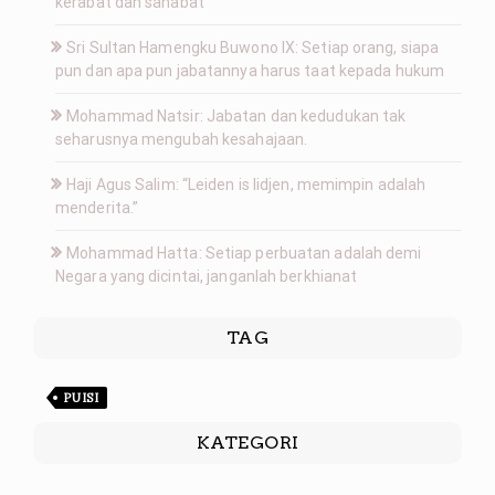
kerabat dan sahabat
Sri Sultan Hamengku Buwono IX: Setiap orang, siapa
pun dan apa pun jabatannya harus taat kepada hukum
Mohammad Natsir: Jabatan dan kedudukan tak
seharusnya mengubah kesahajaan.
Haji Agus Salim: “Leiden is lidjen, memimpin adalah
menderita.”
Mohammad Hatta: Setiap perbuatan adalah demi
Negara yang dicintai, janganlah berkhianat
TAG
PUISI
KATEGORI