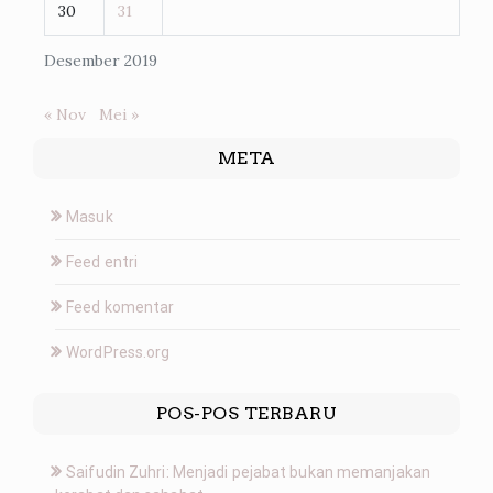
30
31
Desember 2019
« Nov
Mei »
META
Masuk
Feed entri
Feed komentar
WordPress.org
POS-POS TERBARU
Saifudin Zuhri: Menjadi pejabat bukan memanjakan