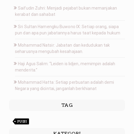
Saifudin Zuhri: Menjadi pejabat bukan memanjakan
kerabat dan sahabat
Sri Sultan Hamengku Buwono IX: Setiap orang, siapa
pun dan apa pun jabatannya harus taat kepada hukum
Mohammad Natsir: Jabatan dan kedudukan tak
seharusnya mengubah kesahajaan.
Haji Agus Salim: “Leiden is lidjen, memimpin adalah
menderita.”
Mohammad Hatta: Setiap perbuatan adalah demi
Negara yang dicintai, janganlah berkhianat
TAG
PUISI
KATEGORI