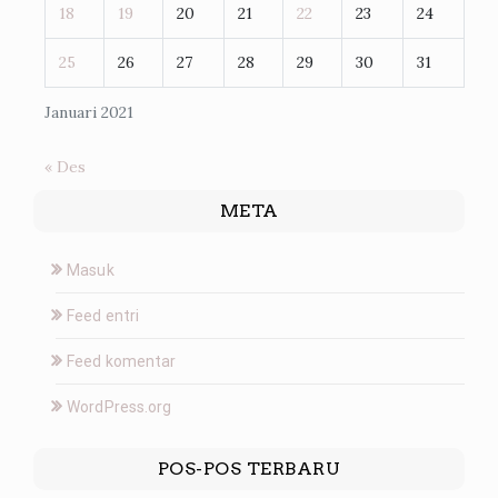
18
19
20
21
22
23
24
25
26
27
28
29
30
31
Januari 2021
« Des
META
Masuk
Feed entri
Feed komentar
WordPress.org
POS-POS TERBARU