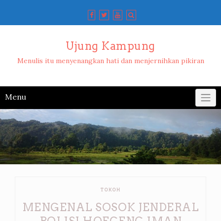
Skip
to
content
Ujung Kampung
Menulis itu menyenangkan hati dan menjernihkan pikiran
Menu
TOKOH
MENGENAL SOSOK JENDERAL
POLISI HOEGENG IMAN