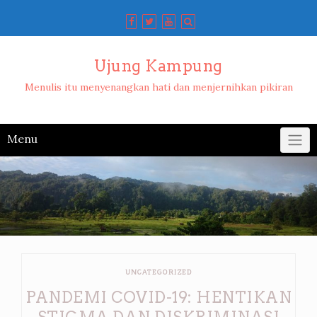
Skip
to
content
Ujung Kampung
Menulis itu menyenangkan hati dan menjernihkan pikiran
Menu
UNCATEGORIZED
PANDEMI COVID-19: HENTIKAN
STIGMA DAN DISKRIMINASI