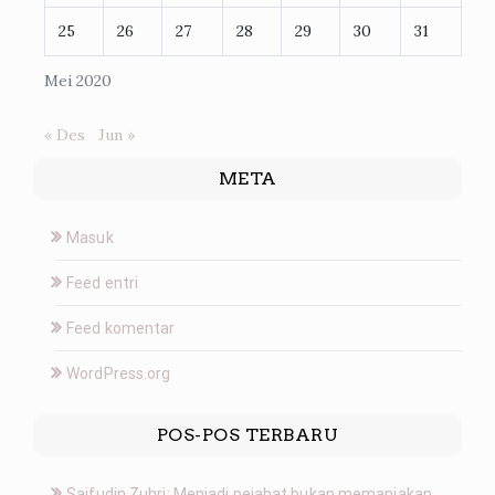
25
26
27
28
29
30
31
Mei 2020
« Des
Jun »
META
Masuk
Feed entri
Feed komentar
WordPress.org
POS-POS TERBARU
Saifudin Zuhri: Menjadi pejabat bukan memanjakan