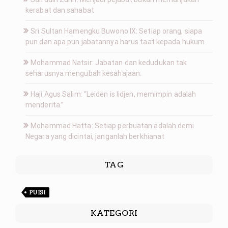
kerabat dan sahabat
Sri Sultan Hamengku Buwono IX: Setiap orang, siapa
pun dan apa pun jabatannya harus taat kepada hukum
Mohammad Natsir: Jabatan dan kedudukan tak
seharusnya mengubah kesahajaan.
Haji Agus Salim: “Leiden is lidjen, memimpin adalah
menderita.”
Mohammad Hatta: Setiap perbuatan adalah demi
Negara yang dicintai, janganlah berkhianat
TAG
PUISI
KATEGORI